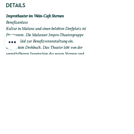
Details
Improtheater im Wein-Cafe Sternen
Benefizanlass
Kultur in Malans und einen belebten Dorfplatz ist 
Programm. Die Malanser Impro-Theatergruppe 
Lamuns läd zur Benefizveranstaltung ein.
Es gibt kein Drehbuch. Das Theater lebt von der 
unmittelbaren Inspiration des neuen Sternen und 
den Vorgaben, welche die ZuschauerInnen vorgeben.
Lamuns lässt daraus Szenen aus dem Leben auf die 
Bühne fliessen - herzzereissend, witzig, komisch, 
spontan. musikalische Kulisse durch den 
Gitarristen Urs Stocker.
Eintritt: frei, Kollekte zugunsten Genossenschaft 
Sternen Malans