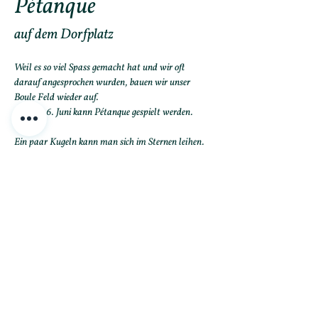
Pétanque
auf dem Dorfplatz
Weil es so viel Spass gemacht hat und wir oft 
darauf angesprochen wurden, bauen wir unser 
Boule Feld wieder auf.
Ab dem 6. Juni kann Pétanque gespielt werden. 
Ein paar Kugeln kann man sich im Sternen leihen.
Savoir vivre à la française... Gemütliches Verweilen 
bei ein paar Partien Boule auf dem Dorfplatz. Dazu 
ein Glas Malanser Weisswein, einen Lillet oder un 
peu de Pastis... Wir freuen uns auf den Sommer!
Mehr anzeigen