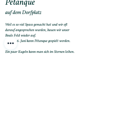
Pétanque
auf dem Dorfplatz
Weil es so viel Spass gemacht hat und wir oft 
darauf angesprochen wurden, bauen wir unser 
Boule Feld wieder auf.
Ab dem 6. Juni kann Pétanque gespielt werden. 
Ein paar Kugeln kann man sich im Sternen leihen.
Savoir vivre à la française... Gemütliches Verweilen 
bei ein paar Partien Boule auf dem Dorfplatz. Dazu 
ein Glas Malanser Weisswein, einen Lillet oder un 
peu de Pastis... Wir freuen uns auf den Sommer!
Mehr anzeigen