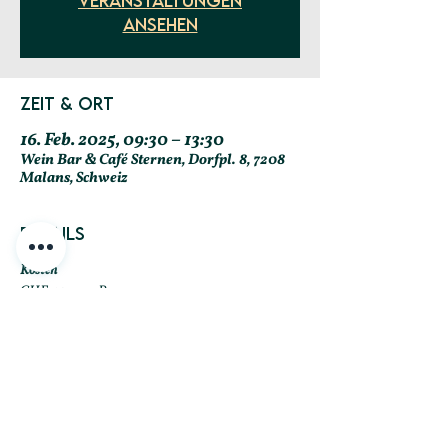
Veranstaltungen
ansehen
Zeit & Ort
16. Feb. 2025, 09:30 – 13:30
Wein Bar & Café Sternen, Dorfpl. 8, 7208
Malans, Schweiz
Details
Kosten
CHF 40.- pro Person
bis 15 Jahre CHF 2.- pro Lebensjahr
(Beispiel: Ein 10 Jähriger Gast bezahlt CHF 20.-)
inklusive Säfte, warme Getränke
Um Reservierung wird höflich gebeten.