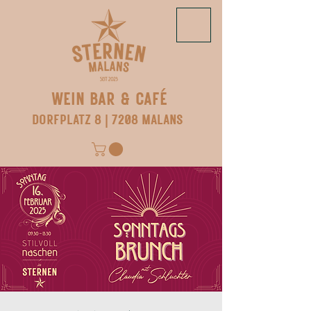
WEIN BAR & CAFÉ
DORFPLATZ 8 | 7208 MALANS