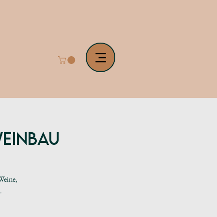
WEINBAU
Weine,
.