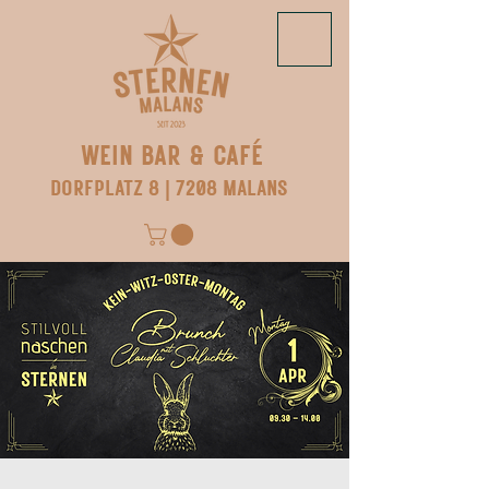
WEIN BAR & CAFÉ
DORFPLATZ 8 | 7208 MALANS